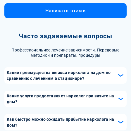
Написать отзыв
Часто задаваемые вопросы
Профессиональное лечение зависимости. Передовые
методики и препараты, процедуры
Какие преимущества вызова нарколога на дом по
сравнению с лечением в стационаре?
Вызов нарколога на дом позволяет получить
квалифицированную помощь в комфортной для пациента
Какие услуги предоставляет нарколог при визите на
обстановке. Это особенно важно, если пациент
дом?
испытывает страх перед клиникой или не может
Нарколог на дом может предоставить комплекс услуг,
самостоятельно туда добраться. Врач может быстро
включая детоксикацию, купирование абстинентного
Как быстро можно ожидать прибытие нарколога на
провести необходимые процедуры, такие как
синдрома, оценку общего состояния пациента,
дом?
детоксикация, и дать рекомендации по дальнейшему