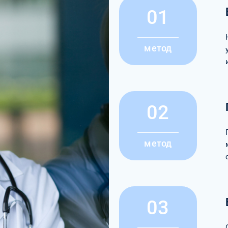
01
метод
02
метод
03