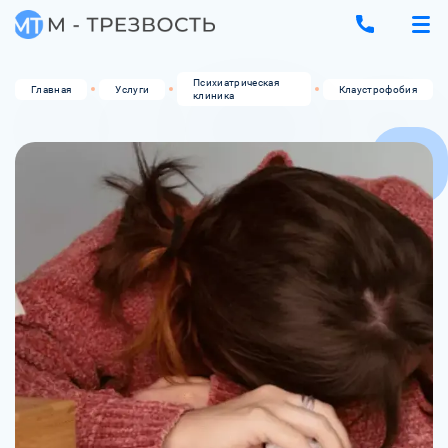
Психиатрическая
Главная
Услуги
Клаустрофобия
клиника