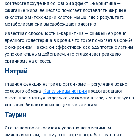
контексте похудения основной эффект L-карнитина —
сжигание жира: вещество помогает доставлять жирные
кислоты в митохондрии клеток мышц, где в результате
метаболизма они высвобождают энергию.
Известная способность L-карнитина — снижение уровня
вредного холестерина в крови, что тоже помогает в борьбе
с ожирением. Также он эффективен как адаптоген с легким
успокоительным действием, что сглаживает реакцию
организма на стрессы.
Натрий
Главная функция натрия в организме — регуляция водно-
солевого обмена.
Капельницы натрия
предотвращают
отеки, препятствуя задержке жидкости в теле, и участвует в
доставке биоактивных веществ к клеткам.
Таурин
Это вещество относится к условно незаменимым
аминокислотам, потому что таурин вырабатывается в